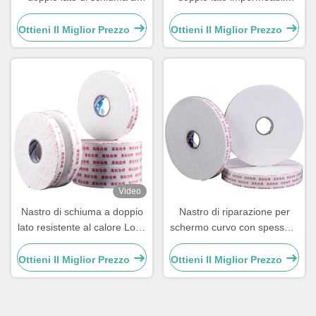
prova d'acqua
con alta adesività Servizio
OEM
Ottieni Il Miglior Prezzo
Ottieni Il Miglior Prezzo
Video
Nastro di schiuma a doppio
Nastro di riparazione per
lato resistente al calore Logo
schermo curvo con spessore
personalizzato Servizio OEM
personalizzato e adesivo a
Acrilico EVA
doppio lato
Ottieni Il Miglior Prezzo
Ottieni Il Miglior Prezzo