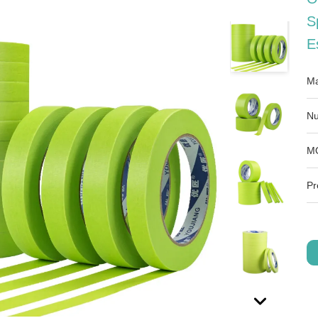
S
E
Ma
Nu
M
Pr