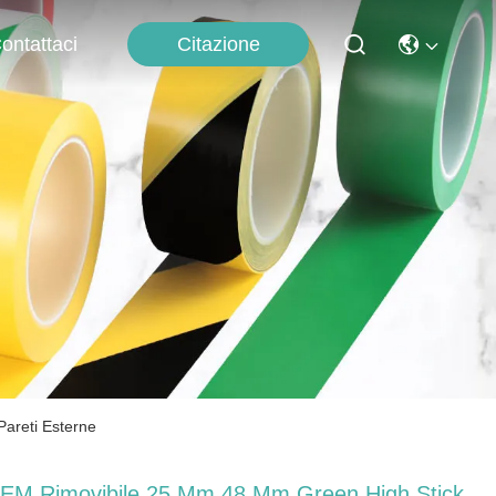
Citazione
ontattaci
areti Esterne
EM Rimovibile 25 Mm 48 Mm Green High Stick