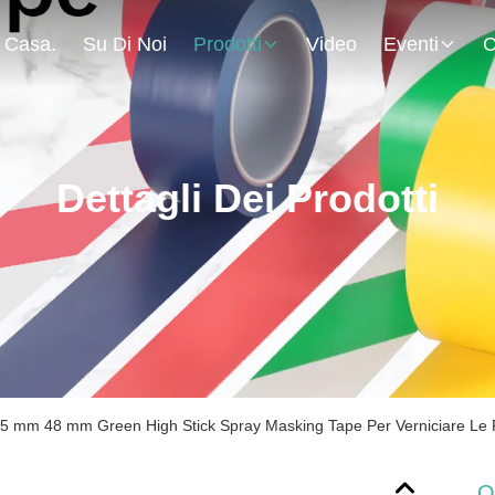
Casa.
Su Di Noi
Prodotti
Video
Eventi
C
Dettagli Dei Prodotti
25 mm 48 mm Green High Stick Spray Masking Tape Per Verniciare Le P
O