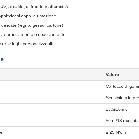
UV, al caldo, al freddo e all'umidità
appiccicosi dopo la rimozione
i delicate (legno, gesso, cartone)
nza arricciamento o sbucciamento
olori e loghi personalizzabili
he
Valore
Cartucce di gom
Sensibile alla pr
150±10mic
50 m/18 m/cust
ne
≥ 25 N/cm