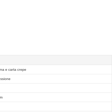
ma e carta crepe
essione
om