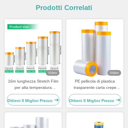
Prodotti Correlati
Video
Video
16m lunghezza Stretch Film
PE pellicola di plastica
per alta temperatura
trasparente carta crepe
all'aperto Auto Vernice
vernice a spruzzo coprendo
Rifinitura carta di
auto film di mascheratura ad
Ottieni Il Miglior Prezzo
Ottieni Il Miglior Prezzo
mascheratura
incollato