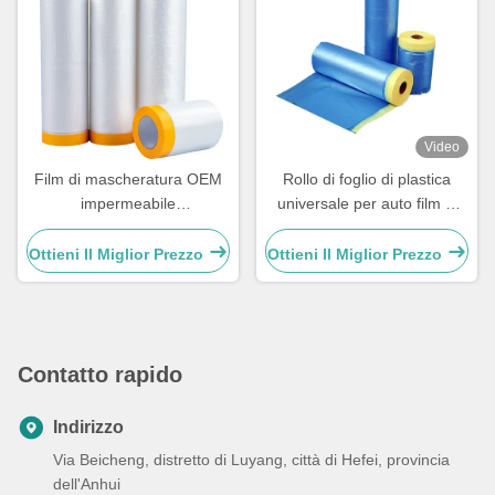
Video
Film di mascheratura OEM
Rollo di foglio di plastica
impermeabile
universale per auto film di
preconfezionato per
mascheratura a spruzzatura
rivestimenti di verniciatura
su un solo lato
Ottieni Il Miglior Prezzo
Ottieni Il Miglior Prezzo
automobilistica
Contatto rapido
Indirizzo
Via Beicheng, distretto di Luyang, città di Hefei, provincia
dell'Anhui