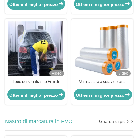
mascheratura per auto
Ottieni il miglior prezzo
Ottieni il miglior prezzo
Verniciatura trasparente
Video
Video
Logo personalizzato Film di
Verniciatura a spray di carta
mascheratura pre-taped
crepe coprendo pellicola di
trasparente Film di mascheratura
mascheratura per auto in HDPE
Ottieni il miglior prezzo
Ottieni il miglior prezzo
automobilistica per la verniciatura
con carta Washi
Nastro di marcatura in PVC
Guarda di più > >