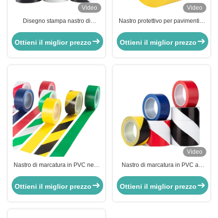
Video
Video
Disegno stampa nastro di
Nastro protettivo per pavimenti a
marcatura in PVC nastro di
pellicola in PVC di colore giallo
avvertimento a prova d'acqua
resistente al calore e duraturo
Ottieni il miglior prezzo
Ottieni il miglior prezzo
giallo nero per pavimento di
magazzino
Video
Nastro di marcatura in PVC nero
Nastro di marcatura in PVC ad
giallo colorato per i rischi della
alta resistenza alla trazione per la
strada sotterranea
sicurezza dei magazzini in nero e
Ottieni il miglior prezzo
Ottieni il miglior prezzo
giallo