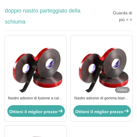
doppio nastro parteggiato della
Guarda di
più > >
schiuma
Video
Nastro adesivo di fusione a caldo
Nastro adesivo di gomma bianca
per il montaggio automobilistico
/ nera di schiuma EVA sensibile
Stringa di sigillo in schiuma di PE
alla pressione per sigillamento
Ottieni il miglior prezzo
Ottieni il miglior prezzo
del cartone