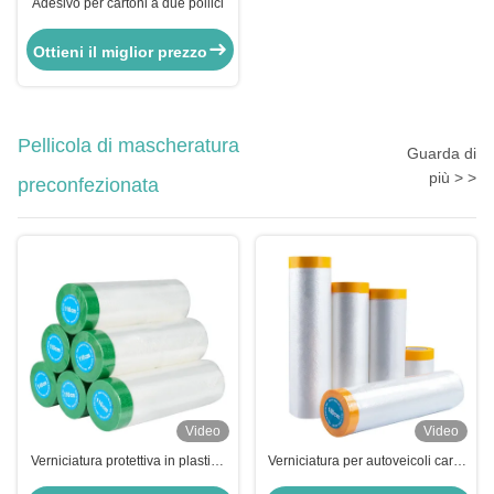
Adesivo per cartoni a due pollici
Ottieni il miglior prezzo
Pellicola di mascheratura
Guarda di
più > >
preconfezionata
Video
Video
Verniciatura protettiva in plastica
Verniciatura per autoveicoli carta
per rivestimento dei mobili
gialla Verniciatura nastro di