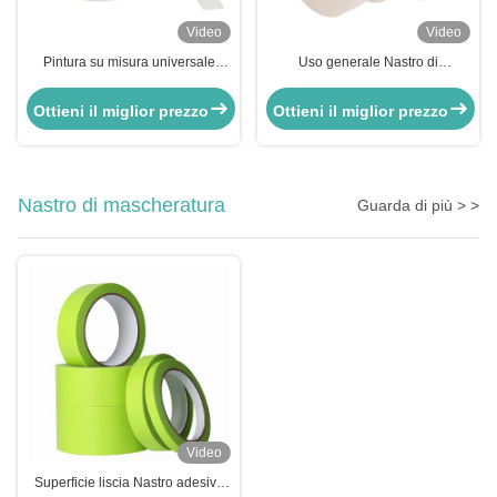
Video
Video
Pintura su misura universale
Uso generale Nastro di
bianca vernice a spruzzo
mascheratura in carta crepe di
mascherante nastro di carta
gomma naturale
Ottieni il miglior prezzo
Ottieni il miglior prezzo
crepe
Nastro di mascheratura
Guarda di più > >
Video
Superficie liscia Nastro adesivo